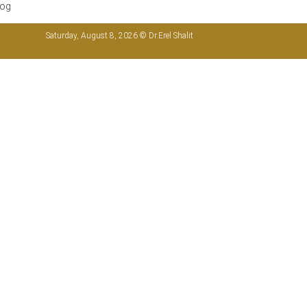
log
Saturday, August 8, 2026 © Dr.Erel Shalit