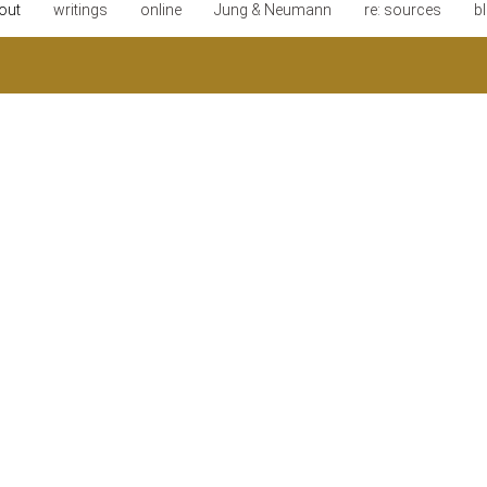
out
writings
online
Jung & Neumann
re: sources
b