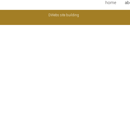
home
ab
DWebs site building