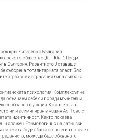
рок кръг читатели в България.
арското общество „К. Г. Юнг“. Преди
г в България. Развитието Ј ставаше
 бе съборена тоталитарната власт. Бях
ите страхове и страдания бива дълбоко
юнгианската психология. Комплексът не
 да осъзнаем себе си поради мъчителни
целесъобразна функция. Комплексът е
ето ни и асимилиран в нашия Аз. Това е
атата идентичност. Както показва
ен и сложен. Етимологично на латински
ят може да бъде обхванат по един полезен
страданието, може да бъде обхваната