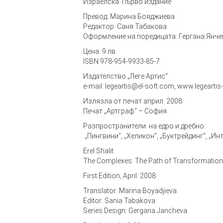
Израелска: Първо издание
Превод: Марина Бояджиева
Редактор: Саня Табакова
Оформление на поредицата: Гергана Янче
Цена 9 лв.
ISBN 978-954-9933-85-7
Издателство „Леге Артис“
e-mail:
legeartis@el-soft.com
,
www.legeartis-
Излязла от печат април 2008
Печат „Артграф“ – София
Разпространители на едро и дребно:
„Пингвини“, „Хеликон“, „Буктрейдинг“, „Инте
Erel Shalit
The Complexes: The Path of Transformation
First Edition, April 2008
Translator: Marina Boyadjieva
Editor: Sania Tabakova
Series Design: Gergana Jancheva