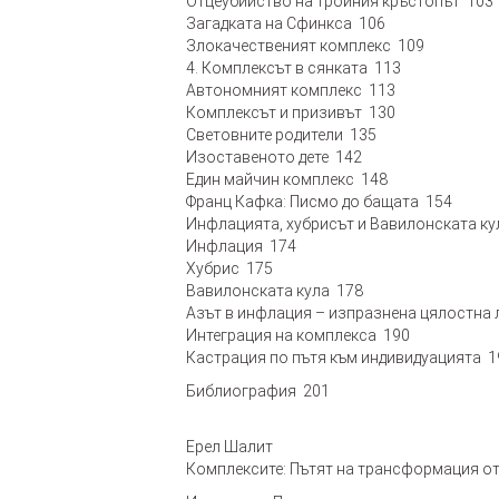
Отцеубийство на тройния кръстопът 103
Загадката на Сфинкса 106
Злокачественият комплекс 109
4. Комплексът в сянката 113
Автономният комплекс 113
Комплексът и призивът 130
Световните родители 135
Изоставеното дете 142
Един майчин комплекс 148
Франц Кафка: Писмо до бащата 154
Инфлацията, хубрисът и Вавилонската ку
Инфлация 174
Хубрис 175
Вавилонската кула 178
Азът в инфлация – изпразнена цялостна
Интеграция на комплекса 190
Кастрация по пътя към индивидуацията 1
Библиография 201
Ерел Шалит
Комплексите: Пътят на трансформация от