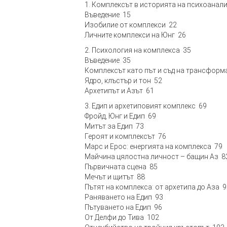
1. Комплексът в историята на психоанал
Въведение 15
Изобилие от комплекси 22
Личните комплекси на Юнг 26
2. Психология на комплекса 35
Въведение 35
Комплексът като път и съд на трансформ
Ядро, клъстър и тон 52
Архетипът и Азът 61
3. Едип и архетиповият комплекс 69
Фройд, Юнг и Едип 69
Митът за Едип 73
Героят и комплексът 76
Марс и Ерос: енергията на комплекса 79
Майчина цялостна личност – бащин Аз 8
Първичната сцена 85
Мечът и щитът 88
Пътят на комплекса: от архетипа до Аза 9
Раняването на Едип 93
Пътуването на Едип 96
От Делфи до Тива 102