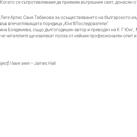
Когато се съпротивляваме да приемем вътрешния свят, донасян от
а Леге Артис Саня Табакова за осъществяването на българското изд
 във впечатляващата поредица „Юнг&Последователи“.
а Бояджиева, също дългогодишен автор и преводач на К. Г. Юнг, М
, че читателите ще извлекат полза от нейния професионален опит и
bject] I have seen
– James Hall