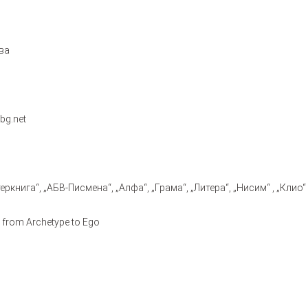
ва
bg.net
ркнига“, „АБВ-Писмена“, „Алфа“, „Грама“, „Литера“, „Нисим“ , „Клио“ 
 from Archetype to Ego