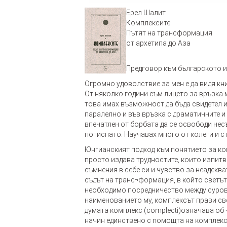
Ерел Шалит
Комплексите
Пътят на трансформация
от архетипа до Аза
Предговор към българското 
Огромно удоволствие за мен е да видя кн
От няколко години съм лицето за връзка 
това имах възможност да бъда свидетел и
паралелно и във връзка с драматичните и
впечатлен от борбата да се освободи нес
потиснато. Научавах много от колеги и ст
Юнгианският подход към понятието за ко
просто издава трудностите, които изпит
съмнения в себе си и чувство за неадекв
съдът на транс¬формация, в който светът
необходимо посредничество между сурови
наименованието му, комплексът прави св
думата комплекс (complecti)означава об¬
начин единствено с помощта на комплекса