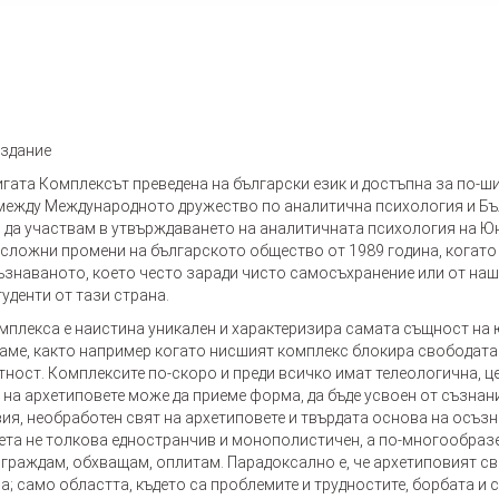
издание
игата Комплексът преведена на български език и достъпна за по-ши
между Международното дружество по аналитична психология и Бълг
 да участвам в утвърждаването на аналитичната психология на Юн
 сложни промени на българското общество от 1989 година, когато
ъзнаваното, което често заради чисто самосъхранение или от наш
уденти от тази страна.
мплекса е наистина уникален и характеризира самата същност на 
ваме, както например когато нисшият комплекс блокира свободата
атност. Комплексите по-скоро и преди всичко имат телеологична, 
 на архетиповете може да приеме форма, да бъде усвоен от съзнани
я, необработен свят на архетиповете и твърдата основа на осъзн
ета не толкова едностранчив и монополистичен, а по-многообраз
граждам, обхващам, оплитам. Парадоксално е, че архетиповият св
; само областта, където са проблемите и трудностите, борбата и 