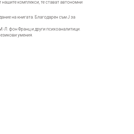
 нашите комплекси, те стават автономни
ание на книгата. Благодарен съм Ј за
.-Л. фон Франц и други психоаналитици.
 езикови умения.