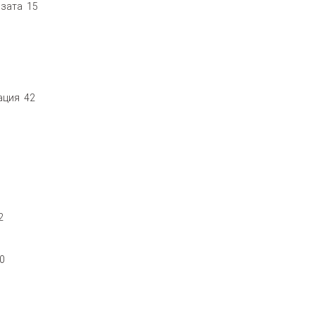
изата 15
ация 42
2
0