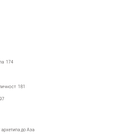
ла 174
 личност 181
97
 архетипа до Аза