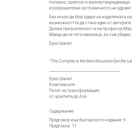
полезно, приятно и жизнеутвърждаващо. 
и разрушителни за психичното ни здраве.
Бих искал да благодаря на издателката н
възможността да стана един от авторите
Дължа признателност и на професор Марин
Макар да не чета кирилица, аз съм убеден
Ерел Шалит
“The Complex
is the best discussion [on the su
________________________________________
Ерел Шалит
Комплексите
Пътят на трансформация
от архетипа до Аза
Съдържание:
Предговор към българското издание 9
Предговор 11